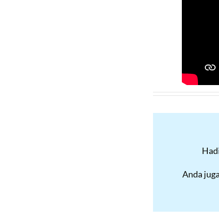
Hadi
Anda jug