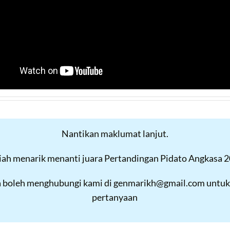
Nantikan maklumat lanjut.
ah menarik menanti juara Pertandingan Pidato Angkasa 
a boleh menghubungi kami di genmarikh@gmail.com untuk
pertanyaan