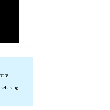
2023!
 sebarang