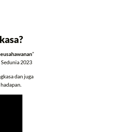
kasa?
Keusahawanan
”
a Sedunia 2023
ngkasa dan juga
 hadapan.